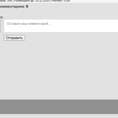
тров
:
284
|
Размещено до
:
15.11.2020
|
Рейтинг
:
0.0
/
0
 комментариев
:
0
е:
Отправить