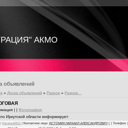
ТРАЦИЯ" АКМО
а объявлений
ая
»
Доска объявлений
»
Разное
»
Разное...
ОГОВАЯ
мация | |
Фотография
по Иркутской области информирует:
л
:
Наталья0611
|
Контактное лицо
:
ИСТОМИН МИХАИЛ АЛЕКСАНДРОВИЧ
E
|
Телефон
: