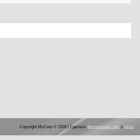
Copyright MyCorp © 2026
|
Сделать
бесплатный сайт
с
uCoz