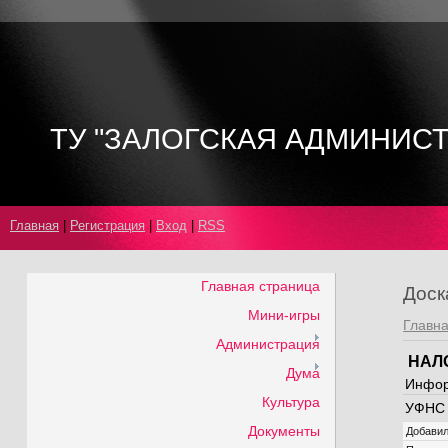
ТУ "ЗАЛОГСКАЯ АДМИНИС
Главная
|
Регистрация
|
Вход
|
RSS
Главная страница
Доск
Мини-игры
Главн
Администрация
НАЛ
Дума
Инфор
Культура
УФНС 
Документы
Добави