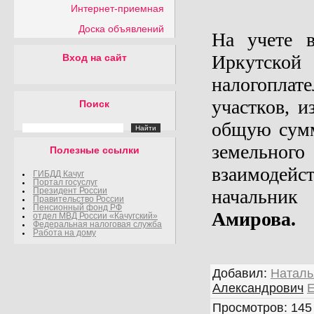
Интернет-приемная
Доска объявлений
На учете
Иркутск
Вход на сайт
налогоплат
участков, и
Поиск
общую сумм
земельно
Полезные ссылки
взаимодейс
ГИБДД Качуг
Портал госуслуг
начальни
Президент России
Правительство России
Пенсионный фонд РФ
Амирова.
отдел МВД России «Качугский»
Федеральная налоговая служба
Работа на дому
Добавил
:
Наталь
Александрович
Просмотров
:
145