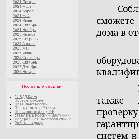
2024 Январь
Соблюда
2024 Март
2024 Апрель
2024 Май
сможете
2024 Июнь
2024 Октябрь
дома в о
2024 Ноябрь
2025 Январь
2025 Февраль
2025 Апрель
Устано
2025 Май
2025 Июнь
оборуд
2025 Сентябрь
2025 Октябрь
2025 Декабрь
квалифи
2026 Январь
Квалиф
Полезные ссылки
также 
ГИБДД Качуг
Портал госуслуг
Президент России
проверк
Правительство России
Пенсионный фонд РФ
отдел МВД России «Качугский»
Федеральная налоговая служба
гаранти
Работа на дому
систем в