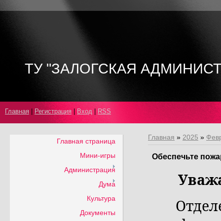
ТУ "ЗАЛОГСКАЯ АДМИНИС
Главная
|
Регистрация
|
Вход
|
RSS
Главная
»
2025
»
Фев
Главная страница
Мини-игры
Обеспечьте пожа
Администрация
Уважа
Дума
Культура
Отдел
Документы