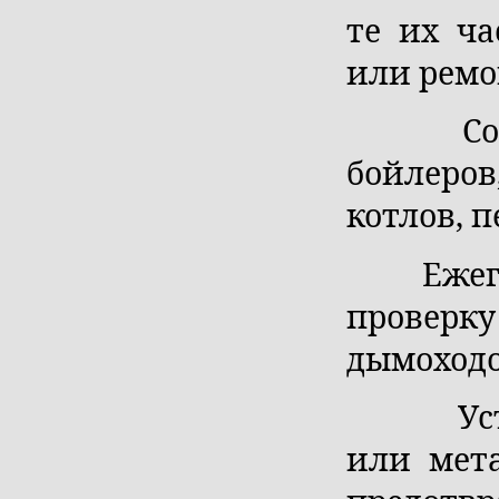
те их ча
или ремо
Составь
бойлеро
котлов, 
Ежегодн
проверку
дымоходо
Устано
или мета