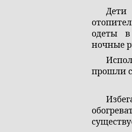
Дети
отопител
одеты в
ночные р
Испол
прошли 
Избег
обогрева
существу