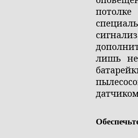
потолке
специ
сигна
дополни
лишь не
батарей
пылесос
датчиком
Обеспечьт