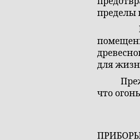
предотв
пределы 
Ни в к
помещени
древесно
для жизн
Прежде 
что огонь
ЭЛЕКТ
ПРИБОР