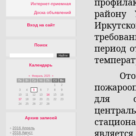
профила
Интернет-приемная
району
Доска объявлений
Иркутс
Вход на сайт
требова
период о
Поиск
температ
Календарь
Отоплен
«
Февраль 2025
»
Пн
Вт
Ср
Чт
Пт
Сб
Вс
пожароо
1
2
3
4
5
6
7
8
9
для об
10
11
12
13
14
15
16
17
18
19
20
21
22
23
24
25
26
27
28
централ
Архив записей
стацио
2016 Апрель
является
2016 Август