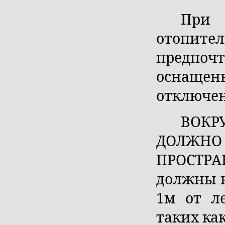
При
отопит
предпо
оснаще
отключен
ВОКР
ДОЛЖНО
ПРОСТРА
должны н
1м от л
таких как