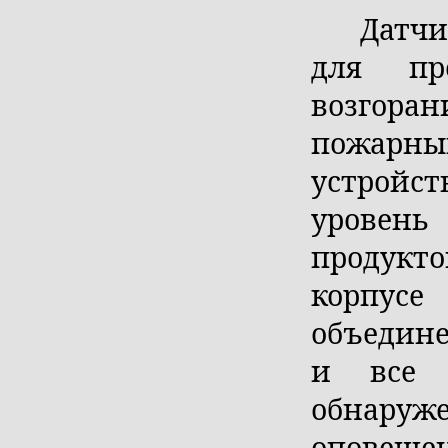
Датчи
для пр
возгор
пожарны
устройст
уровен
продукто
корпус
объедин
и все 
обнаруж
оповеще