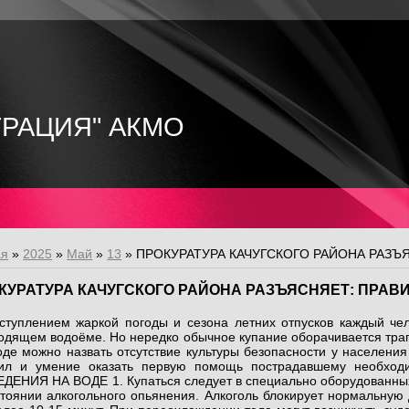
ТРАЦИЯ" АКМО
ая
»
2025
»
Май
»
13
» ПРОКУРАТУРА КАЧУГСКОГО РАЙОНА РАЗЪ
КУРАТУРА КАЧУГСКОГО РАЙОНА РАЗЪЯСНЯЕТ: ПРАВ
ступлением жаркой погоды и сезона летних отпусков каждый чел
одящем водоёме. Но нередко обычное купание оборачивается траг
оде можно назвать отсутствие культуры безопасности у населени
ил и умение оказать первую помощь пострадавшему необх
ДЕНИЯ НА ВОДЕ 1. Купаться следует в специально оборудованных м
стоянии алкогольного опьянения. Алкоголь блокирует нормальную д