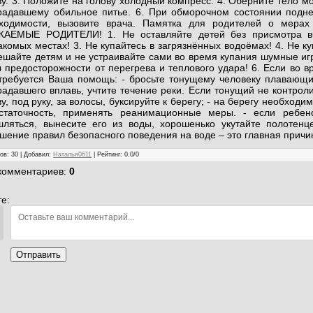
ву. 3. Положите на голову холодный компресс. 4. Оберните тело м
радавшему обильное питье. 6. При обморочном состоянии подне
ходимости, вызовите врача. Памятка для родителей о мерах
АЕМЫЕ РОДИТЕЛИ! 1. Не оставляйте детей без присмотра вбл
акомых местах! 3. Не купайтесь в загрязнённых водоёмах! 4. Не ку
ешайте детям и не устраивайте сами во время купания шумные игр
 предосторожности от перегрева и теплового удара! 6. Если во в
требуется Ваша помощь: - бросьте тонущему человеку плавающий
радавшего вплавь, учтите течение реки. Если тонущий не контроли
ву, под руку, за волосы, буксируйте к берегу; - на берегу необхо
статочность, применять реанимационные меры. - если ребен
шляться, вынесите его из воды, хорошенько укутайте полотен
шение правил безопасного поведения на воде – это главная причин
ров
:
30
|
Добавил
:
Наталья0611
|
Рейтинг
:
0.0
/
0
 комментариев
:
0
е:
Отправить