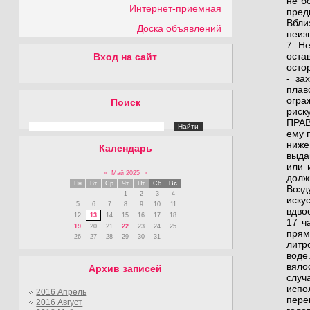
не б
Интернет-приемная
пред
Вбли
Доска объявлений
неиз
7. Н
оста
Вход на сайт
осто
- за
плав
огра
Поиск
риск
ПРАВ
ему 
ниже
Календарь
выда
или 
«
Май 2025
»
долж
Пн
Вт
Ср
Чт
Пт
Сб
Вс
Возд
1
2
3
4
иску
5
6
7
8
9
10
11
вдво
12
13
14
15
16
17
18
17 ч
19
20
21
22
23
24
25
прям
26
27
28
29
30
31
литр
воде
вяло
Архив записей
случ
испо
2016 Апрель
пере
2016 Август