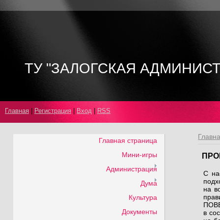
ТУ "ЗАЛОГСКАЯ АДМИНИС
Главная
|
Регистрация
|
Вход
|
RSS
Главн
Главная страница
Мини-игры
ПРО
Администрация
С на
подх
Дума
на в
прав
Культура
ПОВЕ
Документы
в со