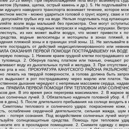
олее 10-15 минут. При переохлаждении тела могут возникнуть суд
метом (булавка, щепка, острый камень и др.). 5. Не подплывайте
зи идущего наводного транспорта возникает течение, которое може
вестном месте - можно удариться головой о грунт, корягу, сваю и т
е допускайте грубых игр на воде. Нельзя подплывать под купающих
вляйте возле воды малышей без присмотра. Они могут оступиться
рожно плавайте на надувных матрасах и надувных игрушках. Ветром
хлестнуть, из них может выйти воздух, что может привести к п
средства, водные велосипеды и мотоциклы в зонах пляжей, в
ждения пляжной зоны и в границах этой зоны. 11. Не заплывайте в
уете пострадать от действий недисциплинированного или невним
ИЛА ОКАЗАНИЯ ПЕРВОЙ ПОМОЩИ ПОСТРАДАВШЕМУ НА ВОДЕ Если п
первую помощь: 1. Нижним краем грудной клетки пострадавшего кла
 туловища. 2. Обернув палец платком или тканью, очищают рот 
вливают воду из дыхательных путей и желудка. 3. При отсутствии 
изо рта в нос. ПРОКУРАТУРА КАЧУГСКОГО РАЙОНА РАЗЪЯСНЯ
но лежать на твердой поверхности, а голова должна быть запроки
ух выдыхают в рот пострадавшему через марлю или платок. Час
сственное дыхание чередуют с непрямым массажем сердца, надавли
ем. ПРАВИЛА ПЕРВОЙ ПОМОЩИ ПРИ ТЕПЛОВОМ ИЛИ СОЛНЕЧНОМ УД
асов дня. В это время риск перегрева максимален. 2. В жаркое в
ых солнечных лучей. 3. Обязательно наденьте головной убор. 4. 
ов в день). 5. После длительного пребывания на солнце входить в
. Симптомы теплового и солнечного удара: покраснение кожи, 
сть, ослабление сердечной деятельности, сильная жажда, шум
аях - потеря сознания. Под воздействием солнечных лучей могут
льзуйте солнцезащитные средства. Помощь при тепловом уда
несите его в прохладное помещение. 2. Снимите одежду с верх