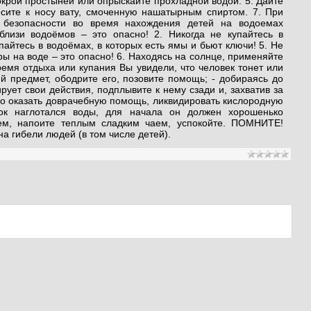
окрой простыней или опрыскайте прохладной водой. 5. Дайте
сите к носу вату, смоченную нашатырным спиртом. 7. При
 безопасности во время нахождения детей на водоемах
изи водоёмов – это опасно! 2. Никогда не купайтесь в
пайтесь в водоёмах, в которых есть ямы и бьют ключи! 5. Не
ы на воде – это опасно! 6. Находясь на солнце, применяйте
ремя отдыха или купания Вы увидели, что человек тонет или
 предмет, ободрите его, позовите помощь; - добираясь до
рует свои действия, подплывите к нему сзади и, захватив за
димо оказать доврачебную помощь, ликвидировать кислородную
ок наглотался воды, для начала он должен хорошенько
цем, напоите теплым сладким чаем, успокойте. ПОМНИТЕ!
а гибели людей (в том числе детей).