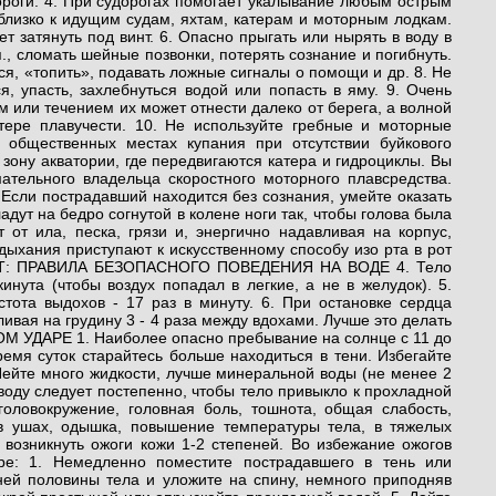
ороги. 4. При судорогах помогает укалывание любым острым
 близко к идущим судам, яхтам, катерам и моторным лодкам.
т затянуть под винт. 6. Опасно прыгать или нырять в воду в
.п., сломать шейные позвонки, потерять сознание и погибнуть.
ся, «топить», подавать ложные сигналы о помощи и др. 8. Не
, упасть, захлебнуться водой или попасть в яму. 9. Очень
 или течением их может отнести далеко от берега, а волной
отере плавучести. 10. Не используйте гребные и моторные
 общественных местах купания при отсутствии буйкового
 зону акватории, где передвигаются катера и гидроциклы. Вы
ательного владельца скоростного моторного плавсредства.
острадавший находится без сознания, умейте оказать
дут на бедро согнутой в колене ноги так, чтобы голова была
от ила, песка, грязи и, энергично надавливая на корпус,
дыхания приступают к искусственному способу изо рта в рот
ЕТ: ПРАВИЛА БЕЗОПАСНОГО ПОВЕДЕНИЯ НА ВОДЕ 4. Тело
нута (чтобы воздух попадал в легкие, а не в желудок). 5.
тота выдохов - 17 раз в минуту. 6. При остановке сердца
вая на грудину 3 - 4 раза между вдохами. Лучше это делать
АРЕ 1. Наиболее опасно пребывание на солнце с 11 до
ремя суток старайтесь больше находиться в тени. Избегайте
Пейте много жидкости, лучше минеральной воды (не менее 2
 воду следует постепенно, чтобы тело привыкло к прохладной
головокружение, головная боль, тошнота, общая слабость,
 в ушах, одышка, повышение температуры тела, в тяжелых
 возникнуть ожоги кожи 1-2 степеней. Во избежание ожогов
ре: 1. Немедленно поместите пострадавшего в тень или
ней половины тела и уложите на спину, немного приподняв