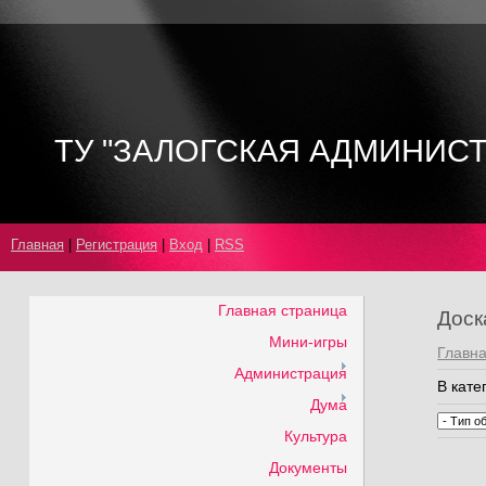
ТУ "ЗАЛОГСКАЯ АДМИНИС
Главная
|
Регистрация
|
Вход
|
RSS
Главная страница
Доск
Мини-игры
Главн
Администрация
В кате
Дума
Культура
Документы