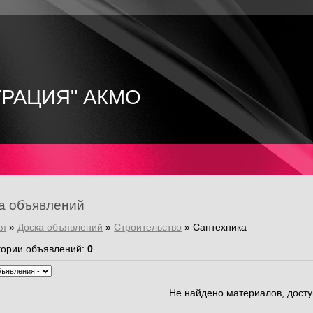
ТРАЦИЯ" АКМО
а объявлений
ая
»
Доска объявлений
»
Строительство
» Сантехника
гории объявлений
:
0
Не найдено материалов, дост