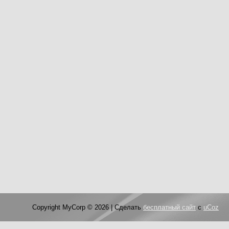
Copyright MyCorp © 2026
|
Сделать
бесплатный сайт
с
uCoz