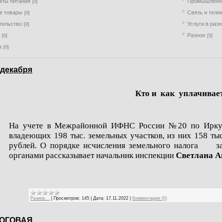
кты питания
Промышленно
[0]
е товары
Связь и тел
[0]
тельство
Услуги в раз
[0]
я
Разное
[0]
[5]
а
[0]
 декабря
Кто и как уплачивае
На учете в Межрайонной ИФНС России №20 по Иркутск
владеющих 198 тыс. земельных участков, из них 158 т
рублей. О порядке исчисления земельного налога за
органами рассказывает начальник инспекции
Светлана А
Разное...
|
Просмотров:
145
|
Дата:
17.11.2022
|
Комментарии (0)
ОГОВАЯ