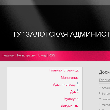
ТУ "ЗАЛОГСКАЯ АДМИНИС
Главная
|
Регистрация
|
Вход
|
RSS
Главная страница
Доск
Мини-игры
Главн
Администрация
Автом
Дума
Бытов
Культура
Компь
Мета
Документы