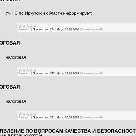
УФНС по Иркутской области информирует:
Разное...
|
Просмотров:
284
|
Дата:
15.10.2020
|
Комментарии (0)
ОГОВАЯ
налоговая
Разное...
|
Просмотров:
372
|
Дата:
13.10.2019
|
Комментарии (0)
ОГОВАЯ
налоговая
Разное...
|
Просмотров:
371
|
Дата:
26.09.2019
|
Комментарии (0)
ЯВЛЕНИЕ ПО ВОПРОСАМ КАЧЕСТВА И БЕЗОПАСНОСТ