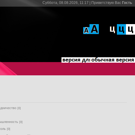
Суббота, 08.08.2026, 11:17 |
Приветствую Вас
Гость
удничество
[0]
]
ышленность
[0]
голь
[0]