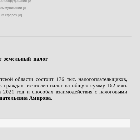
е оборудование
[0]
екоммуникации
[0]
ных сферах
[0]
т земельный налог
ой области состоит 176 тыс. налогоплательщиков,
ыс. граждан исчислен налог на общую сумму 162 млн.
 2021 год и способах взаимодействия с налоговыми
натольевна Амирова.