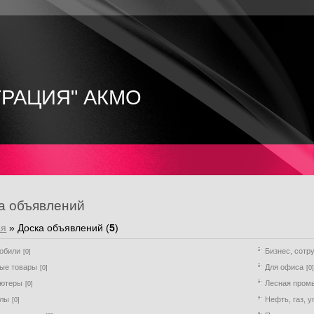
ТРАЦИЯ" АКМО
а объявлений
ая
»
Доска объявлений
(
5
)
обили
Бизнес, сотр
[0]
ые товары
Для офиса
[0]
[0
ютеры
Лесная пром
[0]
ллы
Нефть, газ, у
[0]