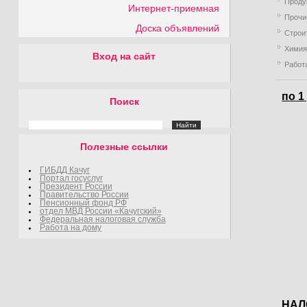
Проду
Интернет-приемная
Прочи
Доска объявлений
Строи
Хими
Вход на сайт
Работ
по 1
Поиск
Полезные ссылки
ГИБДД Качуг
Портал госуслуг
Президент России
Правительство России
Пенсионный фонд РФ
отдел МВД России «Качугский»
Федеральная налоговая служба
Работа на дому
НАЛ