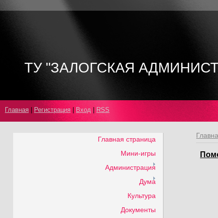
ТУ "ЗАЛОГСКАЯ АДМИНИС
Главная
|
Регистрация
|
Вход
|
RSS
Главн
Главная страница
Мини-игры
Пом
Администрация
Дума
Культура
Документы