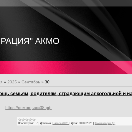
ТРАЦИЯ" АКМО
ая
»
2025
»
Сентябрь
»
30
ощь семьям, родителям, страдающим алкогольной и н
https://помощьтжс38.рф
Просмотров:
37
|
Добавил:
Наталья0611
|
Дата:
30.09.2025
|
Комментарии (0)