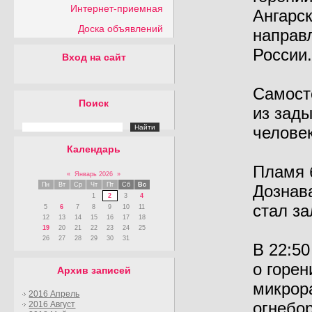
Интернет-приемная
Ангарск
Доска объявлений
направ
России.
Вход на сайт
Самост
Поиск
из зад
человек
Календарь
Пламя 
«
Январь 2026
»
Пн
Вт
Ср
Чт
Пт
Сб
Вс
Дознав
1
2
3
4
стал з
5
6
7
8
9
10
11
12
13
14
15
16
17
18
19
20
21
22
23
24
25
26
27
28
29
30
31
В 22:50
о горен
Архив записей
микрор
2016 Апрель
огнебо
2016 Август