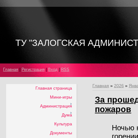
ТУ "ЗАЛОГСКАЯ АДМИНИС
Главная
|
Регистрация
|
Вход
|
RSS
Главная
»
2026
»
Янв
Главная страница
Мини-игры
За прошед
Администрация
пожаров
Дума
Культура
Ночью 
Документы
горении