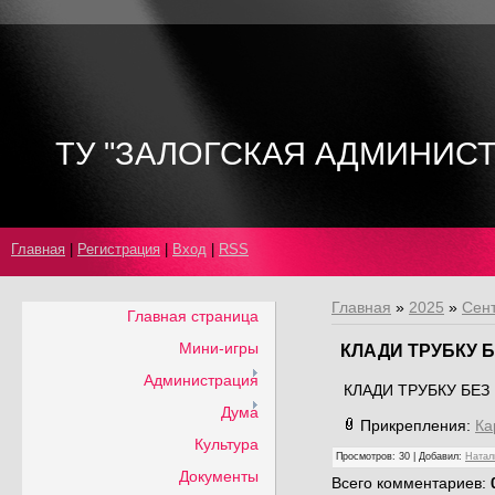
ТУ "ЗАЛОГСКАЯ АДМИНИС
Главная
|
Регистрация
|
Вход
|
RSS
Главная
»
2025
»
Сен
Главная страница
Мини-игры
КЛАДИ ТРУБКУ 
Администрация
КЛАДИ ТРУБКУ БЕЗ
Дума
Прикрепления
:
Ка
Культура
Просмотров
:
30
|
Добавил
:
Натал
Документы
Всего комментариев
: