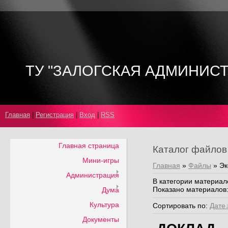
ТУ "ЗАЛОГСКАЯ АДМИНИС
Главная
|
Регистрация
|
Вход
|
RSS
Главная страница
Каталог файлов
Мини-игры
Главная
»
Файлы
» Эк
Администрация
В категории материал
Показано материалов
Дума
Культура
Сортировать по
:
Дате
Документы