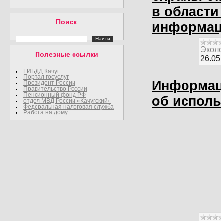
в области
Поиск
информац
Экол
Полезные ссылки
26.05
ГИБДД Качуг
Портал госуслуг
Информац
Президент России
Правительство России
Пенсионный фонд РФ
об испол
отдел МВД России «Качугский»
Федеральная налоговая служба
Работа на дому