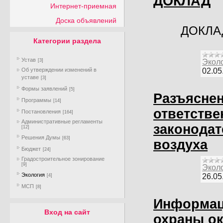
ДОКЛАД
Интернет-приемная
Доска объявлений
ДОКЛА
Категории раздела
Устав
Экол
[3]
02.05
Об утверждении изменений в
уставе
[3]
Формы заявлений
[5]
Разъяснен
Программы
[14]
ответстве
Постановления
[164]
Административные регламенты
законодат
[12]
Решения Думы
[63]
воздуха
Бюджет
[24]
Градостроительное зонирование
[9]
Экол
Экология
26.05
[4]
МСП
[8]
Информаци
Вход на сайт
охраны о