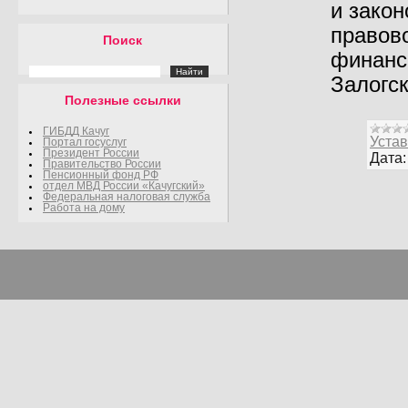
и зако
правов
Поиск
финанс
Залогс
Полезные ссылки
ГИБДД Качуг
Устав
Портал госуслуг
Президент России
Дата:
Правительство России
Пенсионный фонд РФ
отдел МВД России «Качугский»
Федеральная налоговая служба
Работа на дому