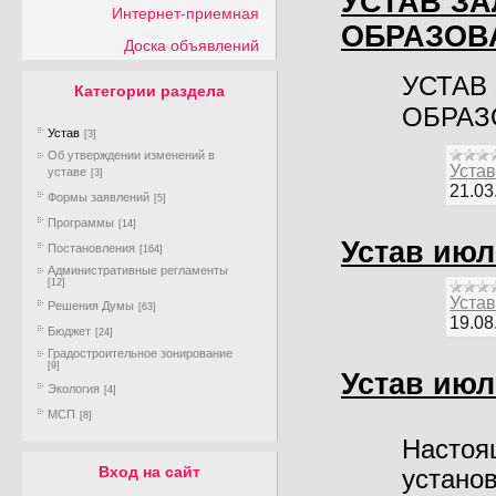
УСТАВ З
Интернет-приемная
ОБРАЗОВ
Доска объявлений
УСТАВ
Категории раздела
ОБРАЗ
Устав
[3]
Об утверждении изменений в
Устав
уставе
[3]
21.03
Формы заявлений
[5]
Программы
[14]
Устав июл
Постановления
[164]
Административные регламенты
[12]
Устав
Решения Думы
[63]
19.08
Бюджет
[24]
Градостроительное зонирование
[9]
Устав июль
Экология
[4]
МСП
[8]
Настоя
Вход на сайт
устано