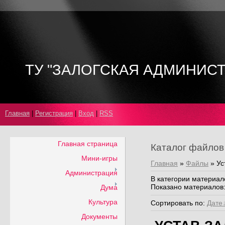
ТУ "ЗАЛОГСКАЯ АДМИНИС
Главная
|
Регистрация
|
Вход
|
RSS
Главная страница
Каталог файлов
Мини-игры
Главная
»
Файлы
» Ус
Администрация
В категории материал
Показано материалов
Дума
Культура
Сортировать по
:
Дате
Документы